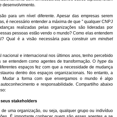
e desenvolvimento.
ssão para um nível diferente. Apesar das empresas serem
s, é necessário entender a máxima de que ” qualquer CNPJ
anças realizadas pelas organizações são lideradas por
ma essas pessoas estão vendo o mundo? Como elas entendem
ual? Qual é a visão necessária para construir um
mindset
nacional e internacional nos últimos anos, tenho percebido
s se entendem como agentes de transformação. O
hype
da
 diferentes espaços fez com que a necessidade de mudança
staurou dentro dos espaços organizacionais. No entanto, a
il. Mudar a forma com que enxergamos o mundo é algo
 autoconhecimento e responsabilidade. Compartilho abaixo
so:
seus stakeholders
s de uma organização, ou seja, qualquer grupo ou indivíduo
ções. É importante conhecer quem são esses agentes e se