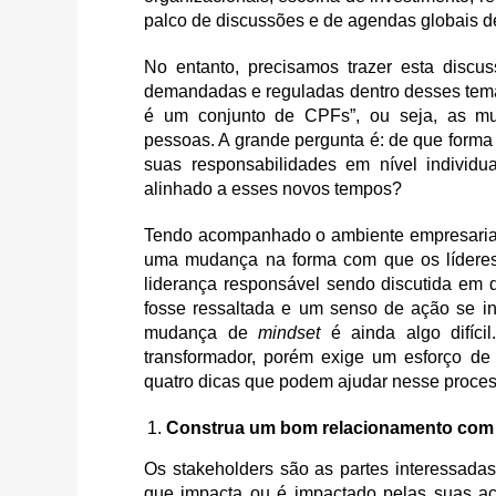
palco de discussões e de agendas globais d
No entanto, precisamos trazer esta discu
demandadas e reguladas dentro desses tema
é um conjunto de CPFs”, ou seja, as mud
pessoas. A grande pergunta é: de que for
suas responsabilidades em nível individ
alinhado a esses novos tempos?
Tendo acompanhado o ambiente empresarial 
uma mudança na forma com que os lídere
liderança responsável sendo discutida em
fosse ressaltada e um senso de ação se in
mudança de
mindset
é ainda algo difíc
transformador, porém exige um esforço de
quatro dicas que podem ajudar nesse proces
Construa um bom relacionamento com 
Os stakeholders são as partes interessada
que impacta ou é impactado pelas suas a