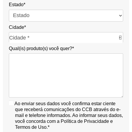
Estado*
Cidade*
C
Cidade *
i
Qual(is) produto(s) você quer?*
d
a
d
e
*
Ao enviar seus dados você confirma estar ciente
que receberá comunicações do CCB através do e-
mail e telefone informados. Ao informar seus dados,
você concorda com a Política de Privacidade e
Termos de Uso.*