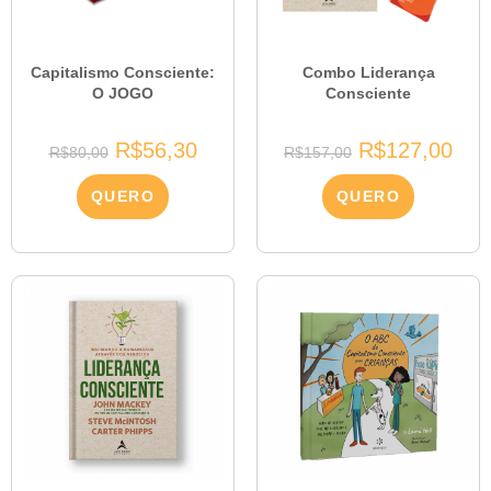
Capitalismo Consciente:
Combo Liderança
O JOGO
Consciente
R$
56,30
R$
127,00
R$
80,00
R$
157,00
QUERO
QUERO