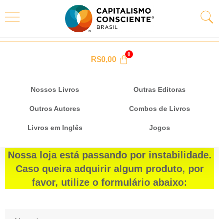
R$
0,00
Nossos Livros
Outras Editoras
Outros Autores
Combos de Livros
Livros em Inglês
Jogos
Nossa loja está passando por instabilidade.
Caso queira adquirir algum produto, por
favor, utilize o formulário abaixo: