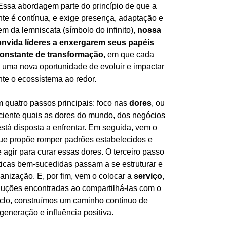
Essa abordagem parte do princípio de que a
nte é contínua, e exige presença, adaptação e
em da lemniscata (símbolo do infinito),
nossa
onvida líderes a enxergarem seus papéis
constante de transformação
, em que cada
a uma nova oportunidade de evoluir e impactar
nte o ecossistema ao redor.
 quatro passos principais: foco nas
dores
, ou
nsciente quais as dores do mundo, dos negócios
stá disposta a enfrentar. Em seguida, vem o
que propõe romper padrões estabelecidos e
agir para curar essas dores. O terceiro passo
ticas bem-sucedidas passam a se estruturar e
ganização. E, por fim, vem o colocar a
serviço
,
luções encontradas ao compartilhá-las com o
iclo, construímos um caminho contínuo de
generação e influência positiva.