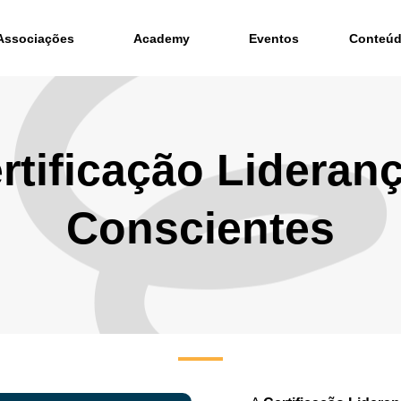
Associações
Academy
Eventos
Conteú
rtificação Lideran
Conscientes