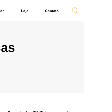
dos
Loja
Contato
ças