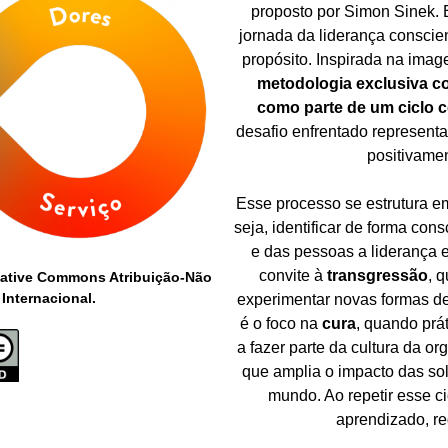
proposto por Simon Sinek. 
jornada da liderança conscie
propósito. Inspirada na imag
metodologia exclusiva c
como parte de um ciclo 
desafio enfrentado represent
positivame
Esse processo se estrutura em
seja, identificar de forma co
e das pessoas a liderança e
convite à
transgressão
, 
eative Commons Atribuição-Não
Internacional.
experimentar novas formas de 
é o foco na
cura
, quando prá
a fazer parte da cultura da or
que amplia o impacto das so
mundo. Ao repetir esse c
aprendizado, re