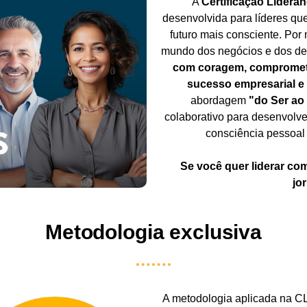
A
Certificação Lidera
desenvolvida para líderes q
futuro mais consciente. Po
mundo dos negócios e dos des
com coragem, comprometi
sucesso empresarial e
abordagem
"do Ser ao
colaborativo para desenvolver
consciência pessoal
Se você quer liderar com
jo
Metodologia exclusiva
A metodologia aplicada na C