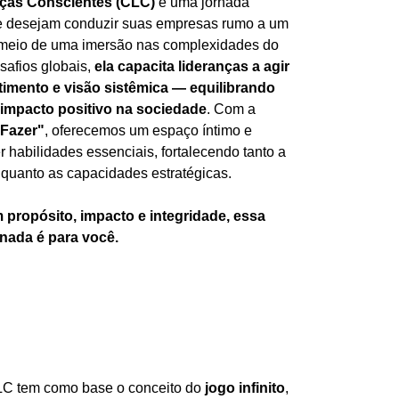
nças Conscientes (CLC)
é uma jornada
ue desejam conduzir suas empresas rumo a um
r meio de uma imersão nas complexidades do
afios globais,
ela capacita lideranças a agir
mento e visão sistêmica — equilibrando
 impacto positivo na sociedade
. Com a
 Fazer"
, oferecemos um espaço íntimo e
 habilidades essenciais, fortalecendo tanto a
 quanto as capacidades estratégicas.
 propósito, impacto e integridade, essa
rnada é para você.
LC tem como base o conceito do
jogo infinito
,