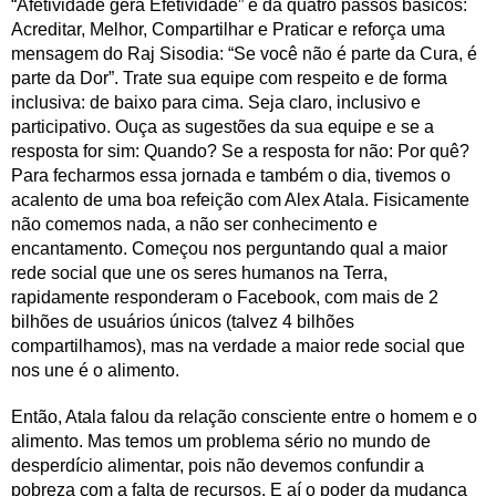
“Afetividade gera Efetividade” e dá quatro passos básicos:
Acreditar, Melhor, Compartilhar e Praticar e reforça uma
mensagem do Raj Sisodia: “Se você não é parte da Cura, é
parte da Dor”. Trate sua equipe com respeito e de forma
inclusiva: de baixo para cima. Seja claro, inclusivo e
participativo. Ouça as sugestões da sua equipe e se a
resposta for sim: Quando? Se a resposta for não: Por quê?
Para fecharmos essa jornada e também o dia, tivemos o
acalento de uma boa refeição com Alex Atala. Fisicamente
não comemos nada, a não ser conhecimento e
encantamento. Começou nos perguntando qual a maior
rede social que une os seres humanos na Terra,
rapidamente responderam o Facebook, com mais de 2
bilhões de usuários únicos (talvez 4 bilhões
compartilhamos), mas na verdade a maior rede social que
nos une é o alimento.
Então, Atala falou da relação consciente entre o homem e o
alimento. Mas temos um problema sério no mundo de
desperdício alimentar, pois não devemos confundir a
pobreza com a falta de recursos. E aí o poder da mudança