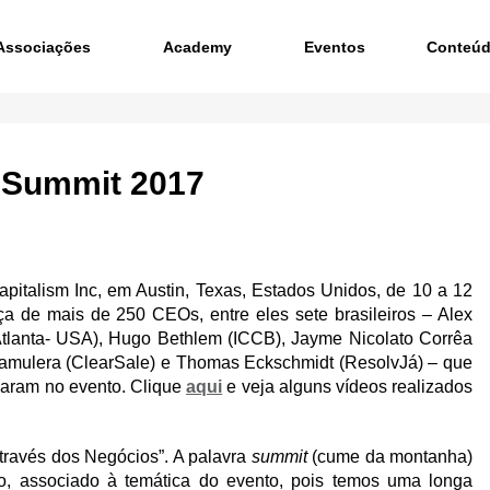
Associações
Academy
Eventos
Conteú
Summit 2017
italism Inc, em Austin, Texas, Estados Unidos, de 10 a 12
a de mais de 250 CEOs, entre eles sete brasileiros – Alex
tlanta- USA), Hugo Bethlem (ICCB), Jayme Nicolato Corrêa
iamulera (ClearSale) e Thomas Eckschmidt (ResolvJá) – que
caram no evento. Clique
aqui
e veja alguns vídeos realizados
através dos Negócios”. A palavra
summit
(cume da montanha)
ivo, associado à temática do evento, pois temos uma longa