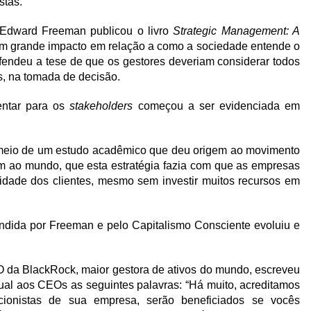
stas.
Edward Freeman publicou o livro
Strategic Management: A
um grande impacto em relação a como a sociedade entende o
fendeu a tese de que os gestores deveriam considerar todos
s, na tomada de decisão.
entar para os
stakeholders
começou a ser evidenciada em
or meio de um estudo acadêmico que deu origem ao movimento
am ao mundo, que esta estratégia fazia com que as empresas
lidade dos clientes, mesmo sem investir muitos recursos em
endida por Freeman e pelo Capitalismo Consciente evoluiu e
O da BlackRock, maior gestora de ativos do mundo, escreveu
nual aos CEOs as seguintes palavras: “Há muito, acreditamos
cionistas de sua empresa, serão beneficiados se vocês