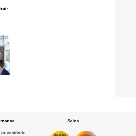
rair
rnança
Selos
e privacidade