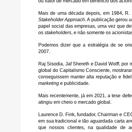
ou valor de mercado em benefício dos acioni
Mais de uma década depois, em 1984, R. 
Stakeholder Approach
. A publicação gerou 
papel social das empresas, uma vez que de
os
stakeholders
, e não somente os acionista
Podemos dizer que a estratégia de se ori
2007.
Raj Sisodia, Jaf Shereth e David Wolff, p
global do Capitalismo Consciente, mostrar
conseguissem manter alta reputação e fide
marketing
e publicidade.
Mais recentemente, já em 2021, a tese def
atingiu em cheio o mercado global.
Laurence D. Fink, fundador, Chairman e CE
em sua tradicional e tão aguardada carta a
que nossos clientes, na qualidade de a