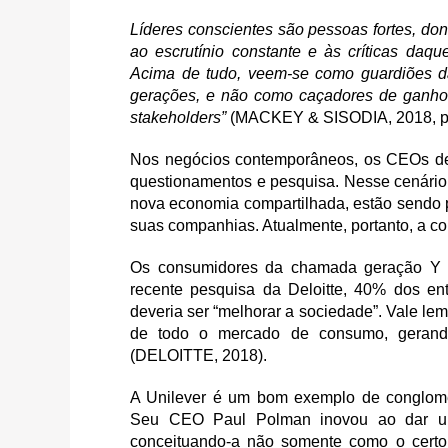
Líderes conscientes são pessoas fortes, do
ao escrutínio constante e às críticas daq
Acima de tudo, veem-se como guardiões da 
gerações, e não como caçadores de ganhos 
stakeholders”
(MACKEY & SISODIA, 2018, p.
Nos negócios contemporâneos, os CEOs dei
questionamentos e pesquisa. Nesse cenário,
nova economia compartilhada, estão sendo 
suas companhias. Atualmente, portanto, a co
Os consumidores da chamada geração Y
recente pesquisa da Deloitte, 40% dos ent
deveria ser “melhorar a sociedade”. Vale 
de todo o mercado de consumo, gerand
(DELOITTE, 2018).
A Unilever é um bom exemplo de conglomer
Seu CEO Paul Polman inovou ao dar um s
conceituando-a não somente como o certo