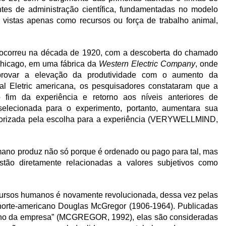
tes de administração científica, fundamentadas no modelo
m vistas apenas como recursos ou força de trabalho animal,
a ocorreu na década de 1920, com a descoberta do chamado
Chicago, em uma fábrica da
Western Electric Company
, onde
provar a elevação da produtividade com o aumento da
l Eletric americana, os pesquisadores constataram que a
fim da experiência e retorno aos níveis anteriores de
selecionada para o experimento, portanto, aumentara sua
lorizada pela escolha para a experiência (VERYWELLMIND,
umano produz não só porque é ordenado ou pago para tal, mas
tão diretamente relacionadas a valores subjetivos como
cursos humanos é novamente revolucionada, dessa vez pelas
 norte-americano Douglas McGregor (1906-1964). Publicadas
mano da empresa” (MCGREGOR, 1992), elas são consideradas