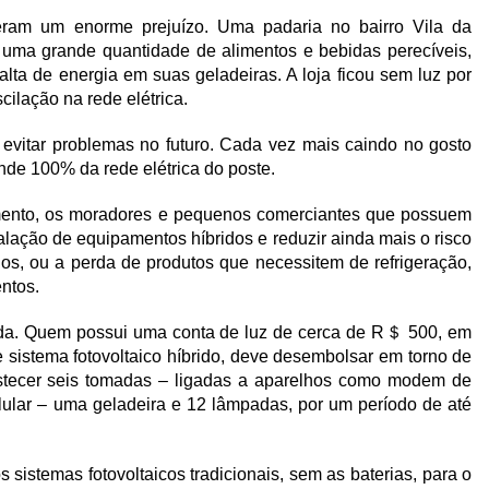
veram um enorme prejuízo. Uma padaria no bairro Vila da
uma grande quantidade de alimentos e bebidas perecíveis,
lta de energia em suas geladeiras. A loja ficou sem luz por
cilação na rede elétrica.
 evitar problemas no futuro. Cada vez mais caindo no gosto
nde 100% da rede elétrica do poste.
imento, os moradores e pequenos comerciantes que possuem
alação de equipamentos híbridos e reduzir ainda mais o risco
dos, ou a perda de produtos que necessitem de refrigeração,
ntos.
iada. Quem possui uma conta de luz de cerca de R＄ 500, em
 sistema fotovoltaico híbrido, deve desembolsar em torno de
astecer seis tomadas – ligadas a aparelhos como modem de
elular – uma geladeira e 12 lâmpadas, por um período de até
 sistemas fotovoltaicos tradicionais, sem as baterias, para o