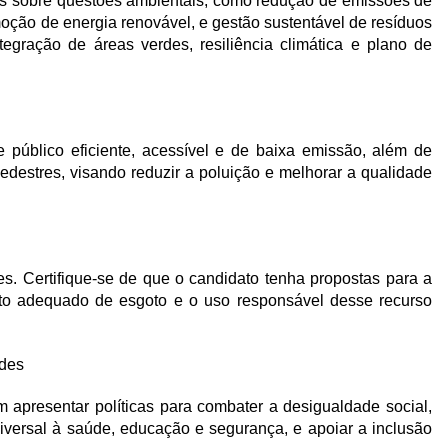
ras sobre questões ambientais, como redução de emissões de
oção de energia renovável, e gestão sustentável de resíduos
egração de áreas verdes, resiliência climática e plano de
e público eficiente, acessível e de baixa emissão, além de
e pedestres, visando reduzir a poluição e melhorar a qualidade
es. Certifique-se de que o candidato tenha propostas para a
nto adequado de esgoto e o uso responsável desse recurso
ades
presentar políticas para combater a desigualdade social,
iversal à saúde, educação e segurança, e apoiar a inclusão