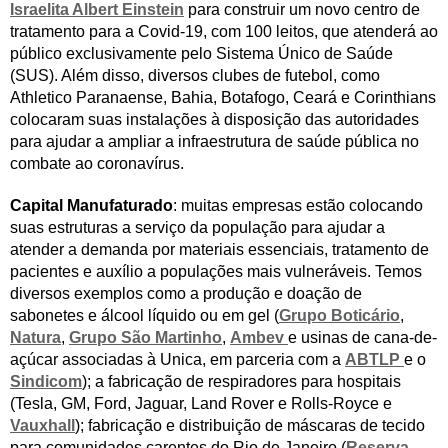
Israelita Albert Einstein
para construir um novo centro de
tratamento para a Covid-19, com 100 leitos, que atenderá ao
público exclusivamente pelo Sistema Único de Saúde
(SUS). Além disso, diversos clubes de futebol, como
Athletico Paranaense, Bahia, Botafogo, Ceará e Corinthians
colocaram suas instalações à disposição das autoridades
para ajudar a ampliar a infraestrutura de saúde pública no
combate ao coronavírus.
Capital Manufaturado
: muitas empresas estão colocando
suas estruturas a serviço da população para ajudar a
atender a demanda por materiais essenciais, tratamento de
pacientes e auxílio a populações mais vulneráveis. Temos
diversos exemplos como a produção e doação de
sabonetes e álcool líquido ou em gel (
Grupo Boticário
,
Natura
,
Grupo São Martinho
,
Ambev
e usinas de cana-de-
açúcar associadas à Unica, em parceria com a
ABTLP
e o
Sindicom
); a fabricação de respiradores para hospitais
(Tesla, GM, Ford, Jaguar, Land Rover e Rolls-Royce e
Vauxhall
); fabricação e distribuição de máscaras de tecido
para comunidades carentes do Rio de Janeiro (
Reserva
,