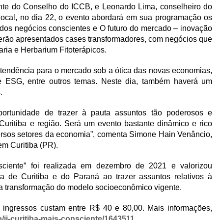
te do Conselho do ICCB, e Leonardo Lima, conselheiro do
 local, no dia 22, o evento abordará em sua programação os
 dos negócios conscientes e O futuro do mercado – inovação
serão apresentados cases transformadores, com negócios que
ria e Herbarium Fitoterápicos.
e tendência para o mercado sob a ótica das novas economias,
 e ESG, entre outros temas. Neste dia, também haverá um
.
ortunidade de trazer à pauta assuntos tão poderosos e
 Curitiba e região. Será um evento bastante dinâmico e rico
versos setores da economia”, comenta Simone Hain Venâncio,
m Curitiba (PR).
sciente” foi realizada em dezembro de 2021 e valorizou
 de Curitiba e do Paraná ao trazer assuntos relativos à
a transformação do modelo socioeconômico vigente.
 ingressos custam entre R$ 40 e 80,00. Mais informações,
/ii-curitiba-mais-consciente/1643511