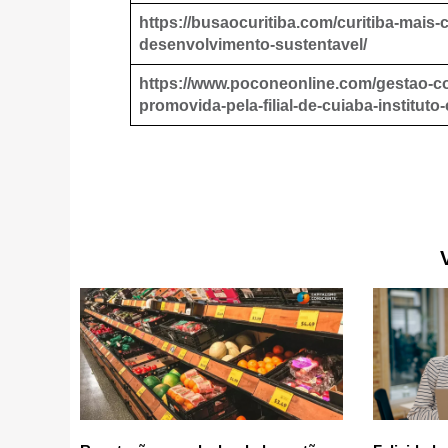
https://busaocuritiba.com/curitiba-mais
desenvolvimento-sustentavel/
https://www.poconeonline.com/gestao-co
promovida-pela-filial-de-cuiaba-instituto