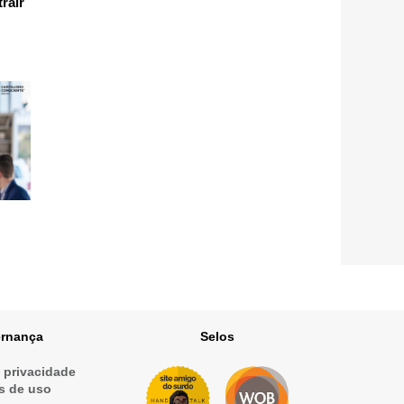
rair
rnança
Selos
e privacidade
s de uso