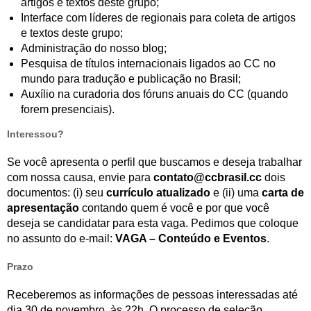
artigos e textos deste grupo;
Interface com líderes de regionais para coleta de artigos
e textos deste grupo;
Administração do nosso blog;
Pesquisa de títulos internacionais ligados ao CC no
mundo para tradução e publicação no Brasil;
Auxílio na curadoria dos fóruns anuais do CC (quando
forem presenciais).
Interessou?
Se você apresenta o perfil que buscamos e deseja trabalhar
com nossa causa, envie para
contato@ccbrasil.cc
dois
documentos: (i) seu
currículo atualizado
e (ii) uma
carta de
apresentação
contando quem é você e por que você
deseja se candidatar para esta vaga. Pedimos que coloque
no assunto do e-mail:
VAGA – Conteúdo e Eventos
.
Prazo
Receberemos as informações de pessoas interessadas até
dia 30 de novembro, às 22h. O processo de seleção