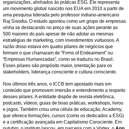
organizações, alinhados às práticas ESG. Ele representa
um movimento global nascido nos EUA em 2010 a partir de
uma pesquisa liderada pelo professor indiano-americano
Raj Sisodia. O estudo apontou como um grupo de empresas
vinha se destacando no preço de suas ações perante as
500 maiores do país apesar de não adotar as mesmas
estratégias de marketing, com investimentos vultuosos. A
razão disso estava em quatro pilares de negócios que
formam o que chamaram de “Firms of Endearment” ou
“Empresas Humanizadas”, como se traduziu no Brasil.
Esses pilares são propósito maior, orientação para os
stakeholders, liderança consciente e cultura consciente.
Nos últimos três anos, o ICCB tem apostado mais em
conteúdo que promovem imersão e entendimento a respeito
desses pilares. A entidade dispõe de revista eletrônica,
podcasts, vídeos, guias de boas práticas, workshops, livros
e jogos. Também criou uma célula de educação, Academy,
que oferece formações, cursos (como os dedicados a ESG)
e a certificação avançada em Capitalismo Consciente. Em
outubro, o instituto lançou, em parceria com a Vortex, o
App