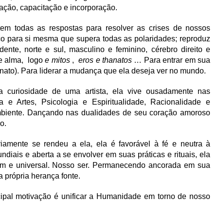
ação, capacitação e incorporação.
 todas as respostas para resolver as crises de nossos
ico para si mesma que supera todas as polaridades; reproduz
nte, norte e sul, masculino e feminino, cérebro direito e
e alma, logo
e mitos
,
eros e thanatos
… Para entrar em sua
inato). Para liderar a mudança que ela deseja ver no mundo.
 curiosidade de uma artista, ela vive ousadamente nas
 e Artes, Psicologia e Espiritualidade, Racionalidade e
mbiente. Dançando nas dualidades de seu coração amoroso
o.
amente se rendeu a ela, ela é favorável à fé e neutra à
diais e aberta a se envolver em suas práticas e rituais, ela
um e universal. Nosso ser. Permanecendo ancorada em sua
 própria herança fonte.
cipal motivação é unificar a Humanidade em torno de nosso