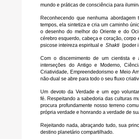
mundo e práticas de consciência para ilumin
Reconhecendo que nenhuma abordagem tem
tempos, ela sintetiza e cria um caminho ún
o desenho do melhor do Oriente e do Ocide
cérebro esquerdo, cabeça e coração, corpo 
psicose inteireza espiritual e
Shakti
(poder 
Com o discernimento de um cientista e a
interseções do Antigo e Moderno, Ciência
Criatividade, Empreendedorismo e Meio A
não-dual se abre para todo o seu fluxo criativ
Um devoto da Verdade e um ego voluntari
fé. Respeitando a sabedoria das culturas mun
procura profundamente nosso terreno com
própria verdade e honrando a verdade de sua
Rejeitando nada, abraçando tudo, sua prin
destino planetário compartilhado.