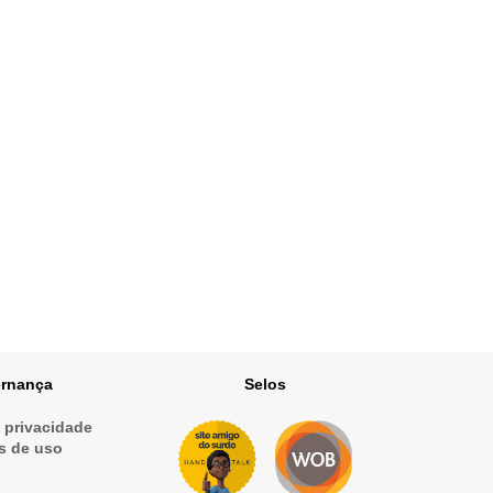
rnança
Selos
e privacidade
s de uso