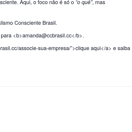
ciente. Aqui, o foco não é só o
, mas
“o quê”
lismo Consciente Brasil.
a para <b>
amanda@ccbrasil.cc
</b>.
rasil.cc/associe-sua-empresa/”>clique aqui</a> e saiba