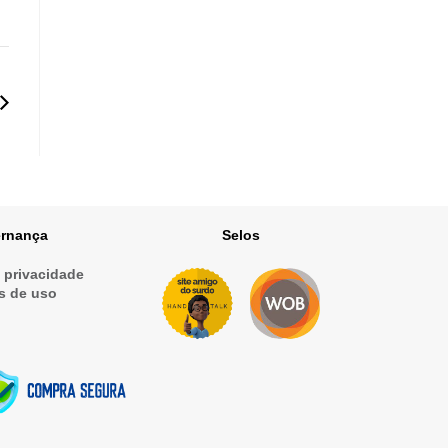
rnança
Selos
e privacidade
s de uso