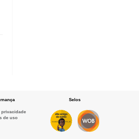
A
rnança
Selos
e privacidade
s de uso