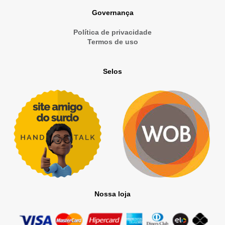
d
Governança
e
Política de privacidade
E
Termos de uso
v
e
Selos
n
t
o
s
Nossa loja