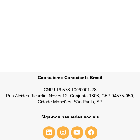
.
l
v
E
e
v
e
g
n
a
t
o
ç
ã
o
d
e
Capitalismo Consciente Brasil
v
CNPJ 19.578.100/0001-28
i
Rua Alcides Ricardini Neves 12, Conjunto 1308, CEP 04575-050,
Cidade Monções, São Paulo, SP
s
u
Siga-nos nas redes sociais
a
i
s