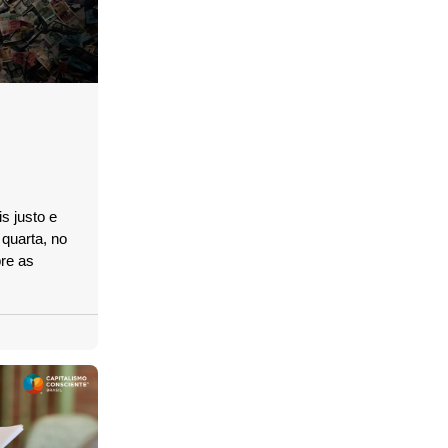
s justo e
 quarta, no
re as