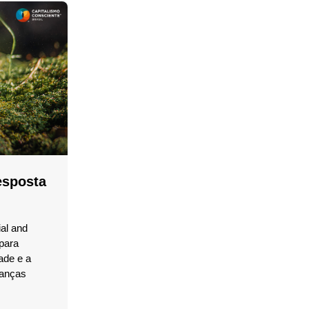
esposta
al and
para
ade e a
danças