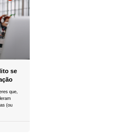
ito se
ação
eres que,
ideram
las (ou