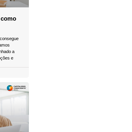
: como
ê consegue
tamos
inhado a
pções e