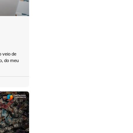
o veio de
vo, do meu