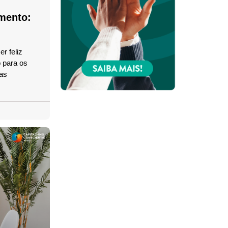
amento:
r feliz
 para os
 as