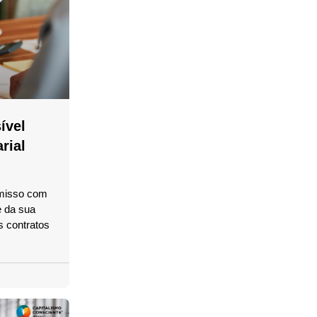
ível
rial
misso com
 da sua
s contratos