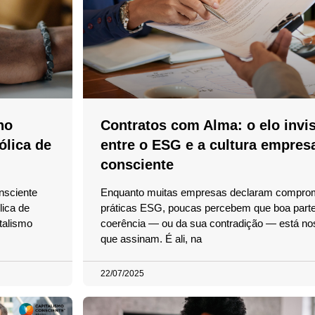
no
Contratos com Alma: o elo invis
ólica de
entre o ESG e a cultura empresa
consciente
nsciente
Enquanto muitas empresas declaram compro
lica de
práticas ESG, poucas percebem que boa parte
talismo
coerência — ou da sua contradição — está no
que assinam. É ali, na
22/07/2025