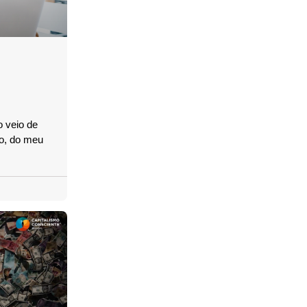
o veio de
vo, do meu