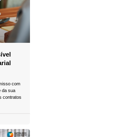
ível
rial
misso com
 da sua
s contratos