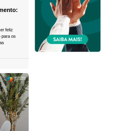
amento:
r feliz
 para os
 as