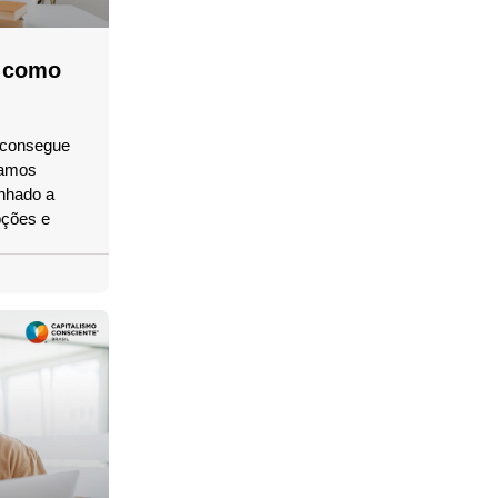
: como
ê consegue
tamos
inhado a
pções e