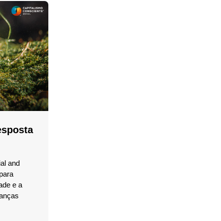
esposta
al and
para
ade e a
danças