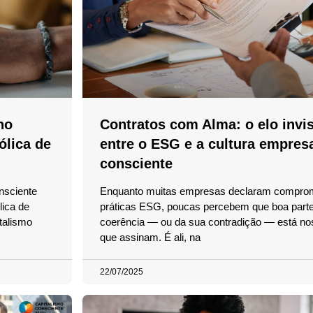
no
Contratos com Alma: o elo invis
ólica de
entre o ESG e a cultura empresa
consciente
nsciente
Enquanto muitas empresas declaram compro
lica de
práticas ESG, poucas percebem que boa parte
talismo
coerência — ou da sua contradição — está no
que assinam. É ali, na
22/07/2025