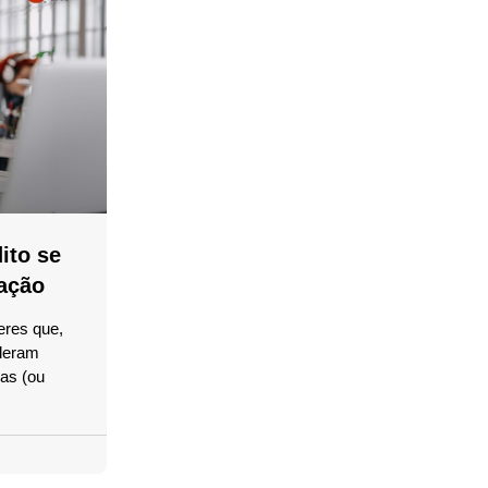
ito se
ação
eres que,
ideram
las (ou