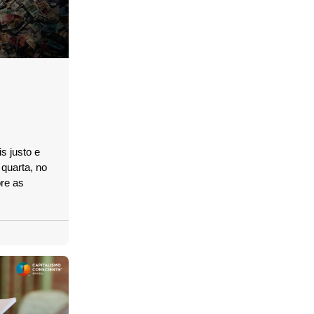
s justo e
 quarta, no
re as