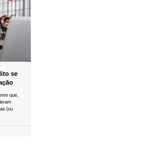
ito se
ação
eres que,
ideram
las (ou