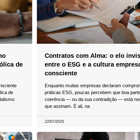
no
Contratos com Alma: o elo invis
ólica de
entre o ESG e a cultura empresa
consciente
nsciente
Enquanto muitas empresas declaram compro
lica de
práticas ESG, poucas percebem que boa parte
talismo
coerência — ou da sua contradição — está no
que assinam. É ali, na
22/07/2025