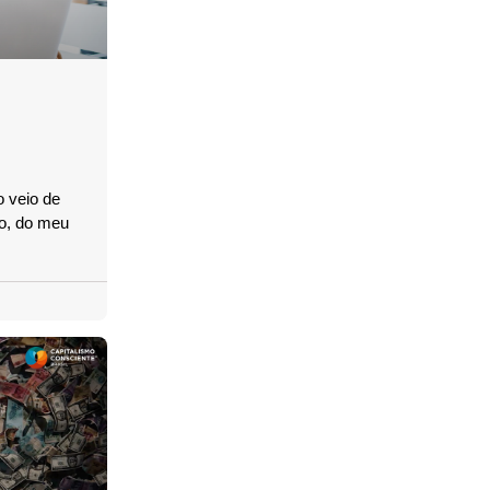
o veio de
vo, do meu