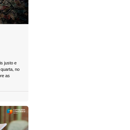
s justo e
 quarta, no
re as