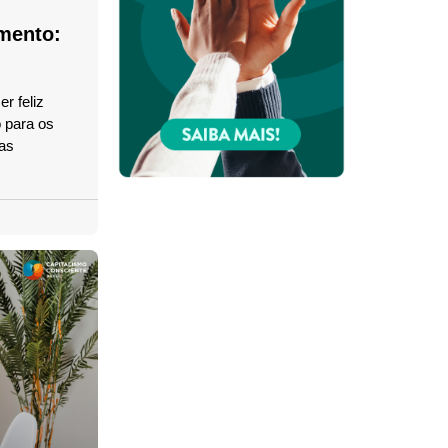
amento:
r feliz
 para os
 as