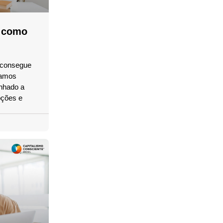
: como
ê consegue
tamos
inhado a
pções e