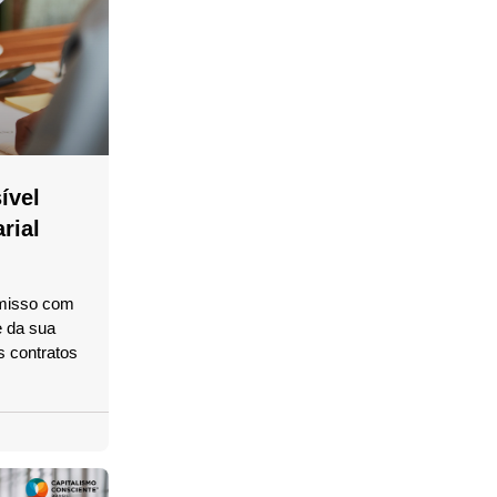
ível
rial
misso com
 da sua
s contratos