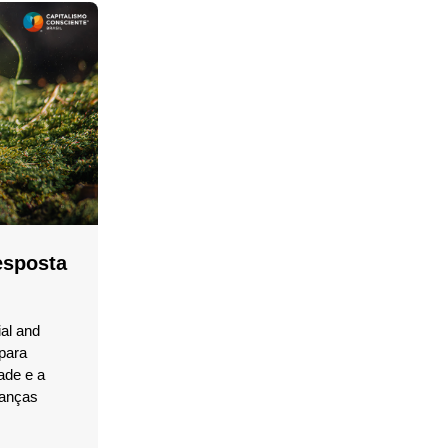
esposta
al and
para
ade e a
danças